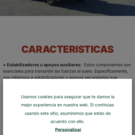
CARACTERISTICAS
> Estabilizadores u apoyos auxiliares:
Estos componentes son
esenciales para transmitir las fuerzas al suelo. Específicamente,
nos referimos a estabilizadores o apoyos secundarios que
poseen las grúas móviles con ruedas. Estos elementos de apoyo
sirven para sujetar la grúa y transferir los esfuerzos de elevar y
manipular la carga ampliando la base de apoyo y optimizar la
Usamos cookies para asegurar que te damos la
distribución de peso en el suelo.
mejor experiencia en nuestra web. Si continúas
usando este sitio, asumiremos que estás de
> Chasis:
Es una estructura metálica donde se encuentran los
acuerdo con ello.
componentes de la grúa para que la máquina trabaje de forma
óptima y ágil. En el chasis también se encuentran los sistemas de
Personalizar
dirección y propulsión que ayudan a elevar y trasladar la carga.