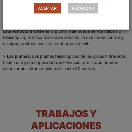
ACEPTAR
RECHAZAR
> Superestructura:
Es una estructura giratoria que le permite
realizar giros de hasta 360º. En esta parte se encuentra la base,
donde se encuentra colocada la cabina de mando y la pluma.
Esta estructura sostiene la pluma, que puede ser de celosía o
telescópica, el mecanismo de elevación, la cabina de control y,
en algunas situaciones, un contrapeso móvil.
> Las plumas:
Las plumas telescópicas de las grúas hidráulicas
tienen una gran capacidad de elevación, por lo que pueden
alcanzar una altura máxima de hasta 90 metros.
TRABAJOS Y
APLICACIONES