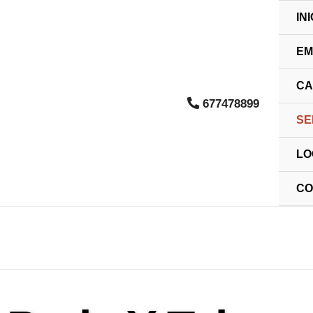
INI
EM
CA
677478899
SE
LO
CO