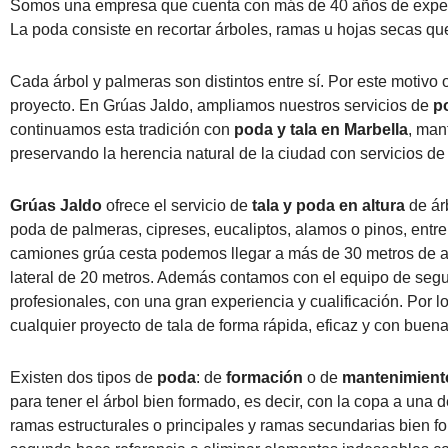
Somos una empresa que cuenta con más de 40 años de experienc
La poda consiste en recortar árboles, ramas u hojas secas que
Cada árbol y palmeras son distintos entre sí. Por este motivo
proyecto. En Grúas Jaldo, ampliamos nuestros servicios de
p
continuamos esta tradición con
poda y tala en Marbella
,
mant
preservando la herencia natural de la ciudad con servicios de
Grúas Jaldo
ofrece el servicio de
tala y poda en altura
de ár
poda de palmeras, cipreses, eucaliptos, alamos o pinos, entre
camiones grúa cesta podemos llegar a más de 30 metros de al
lateral de 20 metros. Además contamos con el equipo de segu
profesionales, con una gran experiencia y cualificación. Por l
cualquier proyecto de tala de forma rápida, eficaz y con buena
Existen dos tipos de
poda
: de
formación
o de
mantenimient
para tener el árbol bien formado, es decir, con la copa a una 
ramas estructurales o principales y ramas secundarias bien f