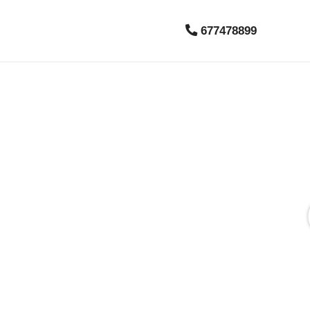
677478899
Camione