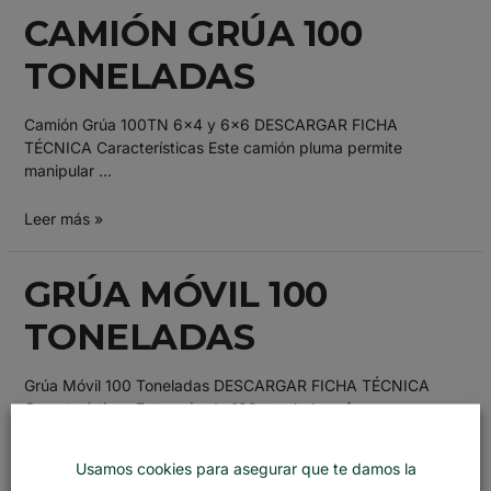
CAMIÓN GRÚA 100
TONELADAS
Camión Grúa 100TN 6×4 y 6×6 DESCARGAR FICHA
TÉCNICA Características Este camión pluma permite
manipular …
Leer más »
GRÚA MÓVIL 100
TONELADAS
Grúa Móvil 100 Toneladas DESCARGAR FICHA TÉCNICA
Características Esta grúa de 100 toneladas ofrece una …
Leer más »
Usamos cookies para asegurar que te damos la