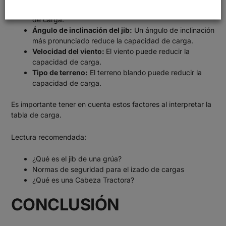
Longitud del jib:
Un jib más largo reduce la capacidad
de carga.
Ángulo de inclinación del jib:
Un ángulo de inclinación
más pronunciado reduce la capacidad de carga.
Velocidad del viento:
El
viento
puede reducir la
capacidad de carga.
Tipo de terreno:
El terreno blando puede reducir la
capacidad de carga.
Es importante tener en cuenta estos factores al interpretar la
tabla de carga.
Lectura recomendada:
¿Qué es el jib de una grúa?
Normas de seguridad para el izado de cargas
¿Qué es una Cabeza Tractora?
CONCLUSIÓN