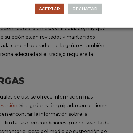
taforma en alta el giro sobre esta debe estar
ACEPTAR
RECHAZAR
el país o región donde se maneje la grúa.
jeción requiere un especial cuidado, hay que
e sujeción están revisados y mantenidos
cada caso. El operador de la grúa es también
rsona adecuada si el trabajo requiere la
RGAS
uales de uso se ofrece información más
evación
. Si la grúa está equipada con opciones
en encontrar la información sobre la
o limitadas o en condiciones que no sean la de
montar el peso del medio de suspensión de