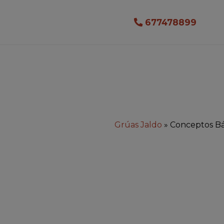
677478899
Grúas Jaldo
»
Conceptos Bá