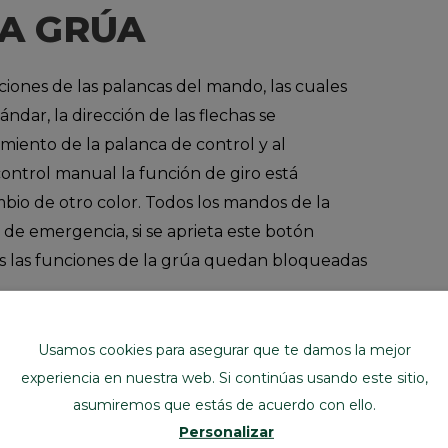
A GRÚA
ciones de las palancas del mando, las cuales
ndar, la dirección de las flechas se
miento de la palanca de control y al
ontrol manual la función de giro está
bio de otro color. Todos los mandos de la
e emergencia, si se aprieta este botón
as las funciones de la grúa quedan bloqueadas
as palancas del mando porque puede
Usamos cookies para asegurar que te damos la mejor
 la carga y picos de presión. Los movimientos
experiencia en nuestra web. Si continúas usando este sitio,
n las tensiones en la grúa y chasis del
asumiremos que estás de acuerdo con ello.
d de la grúa a su alcance y al peso levantado.
Personalizar