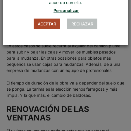
producen con cierta regularidad.
acuerdo con ello.
Personalizar
Este tipo de obra suele resultar bastante molesta. Ya que en
muchas ocasiones requiere de mudanzas por un tiempo. Se
ACEPTAR
RECHAZAR
deberá realizar un embalaje de muebles incluso de los más
pesados y voluminosos como el sofá.
En estos casos se suele recurrir al alquiler del camión pluma
para subir y bajar las cajas y mover los muebles pesados
para la mudanza. En otras ocasiones para objetos más
pequeños se usan cajas para mudanzas. Además, de a una
empresa de mudanzas con un equipo de profesionales.
El tiempo de duración de la obra va a depender del suelo que
se ponga. La tarima es la elección menos farragosa y más
limpia. Y la que más, el cambio de baldosas.
RENOVACIÓN DE LAS
VENTANAS
Si vivimos en una casa antigua estas suelen estar mal